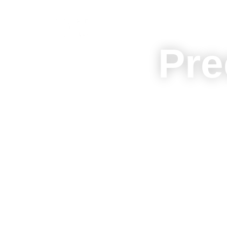
HO
Pre