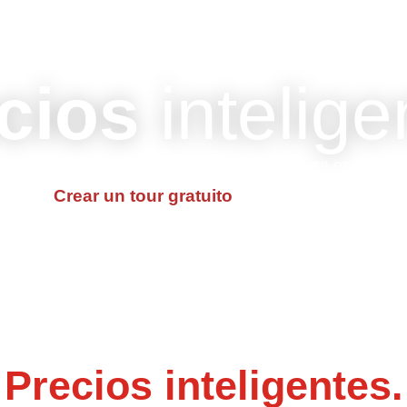
SERVICES
ME
SPECTRA A-EYE
FOTOGRAFÍA
PRICING
cios
intelige
Adaptado a tu presupuesto. Diseñado para escalar.
Contacto
Crear un tour gratuito
Precios inteligentes.