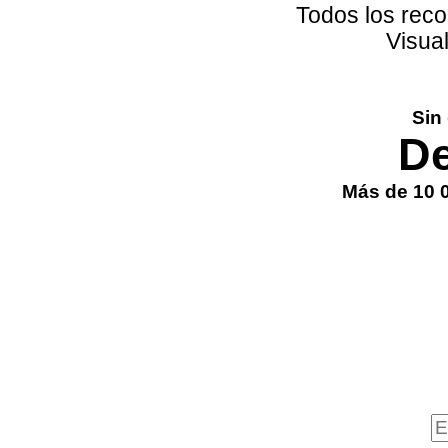
Todos los reco
Visual
Sin
De
Más de 10 0
Recorrido virtual interactivo de 360°
Modelo 3D
Plano de planta con medidas
Uso ilimitado de todas las funciones
Vistas ilimitadas
Visualizaciones en vivo ilimitadas