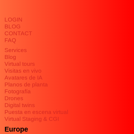
LOGIN
BLOG
CONTACT
FAQ
Services
Blog
Virtual tours
Visitas en vivo
Avatares de IA
Planos de planta
Fotografía
Drones
Digital twins
Puesta en escena virtual
Virtual Staging & CGI
Europe