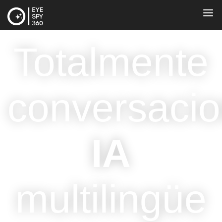
Totalmente
conversacio
IA
multilingüe