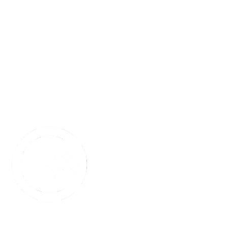
Elige entre una
biblioteca de avatares
existente
Clónate